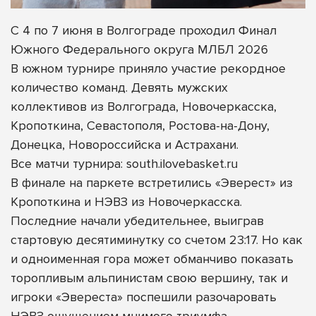
С 4 по 7 июня в Волгограде проходил Финал
Южного Федерального округа МЛБЛ 2026
В южном турнире приняло участие рекордное
количество команд. Девять мужских
коллективов из Волгограда, Новочеркасска,
Кропоткина, Севастополя, Ростова-на-Дону,
Донецка, Новороссийска и Астрахани.
Все матчи турнира: south.ilovebasket.ru
В финале на паркете встретились «Эверест» из
Кропоткина и НЭВЗ из Новочеркасска.
Последние начали убедительнее, выиграв
стартовую десятиминутку со счетом 23:17. Но как
и одноименная гора может обманчиво показать
торопливым альпинистам свою вершину, так и
игроки «Эвереста» поспешили разочаровать
НЭВЗ ощущением мнимого триумфа.