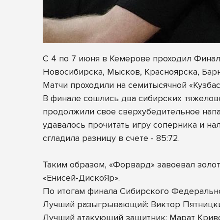
С 4 по 7 июня в Кемерове проходил Фина
Новосибирска, Мысков, Красноярска, Бар
Матчи проходили на семитысячной «Кузбасс 
В финале сошлись два сибирских тяжелове
продолжили свое сверхубедительное напад
удавалось прочитать игру соперника и на
сгладила разницу в счете - 85:72.
Таким образом, «Форвард» завоевал золот
«Енисей-ДискоЯр».
По итогам финала Сибирского Федеральн
Лучший разыгрывающий: Виктор Пятницк
Лучший атакующий защитник: Марат Крив