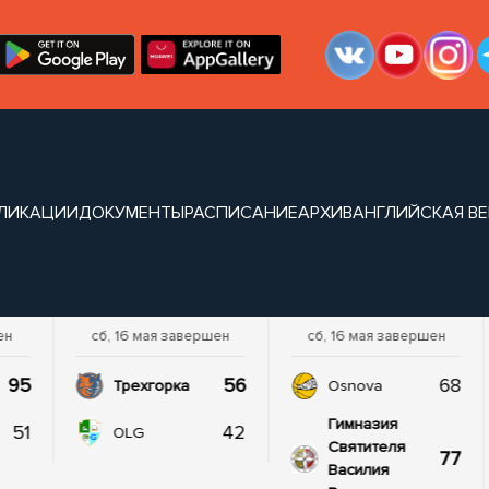
ЛИКАЦИИ
ДОКУМЕНТЫ
РАСПИСАНИЕ
АРХИВ
АНГЛИЙСКАЯ В
ен
сб, 16 мая завершен
сб, 16 мая завершен
95
56
68
Трехгорка
Osnova
Гимназия
51
42
OLG
Святителя
77
Василия