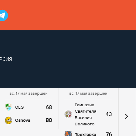
ЕРСИЯ
вс, 17 мая завершен
вс, 17 мая завершен
Гимназия
68
OLG
Святителя
43
Василия
80
Osnova
Великого
76
Трехгорка