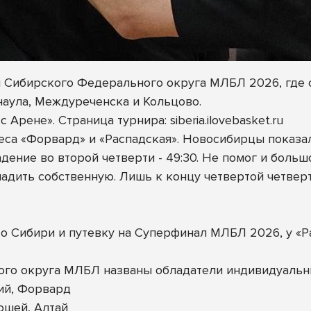
л Сибирского Федерального округа МЛБЛ 2026, где 
наула, Междуреченска и Кольцово.
Арене». Страница турнира: siberia.ilovebasket.ru
са «Форвард» и «Распадская». Новосибирцы показал
ение во второй четверти - 49:30. Не помог и больш
ладить собственную. Лишь к концу четвертой четве
о Сибири и путевку на Суперфинал МЛБЛ 2026, у «Р
ого округа МЛБЛ названы обладатели индивидуальн
ий, Форвард
ошей, Алтай