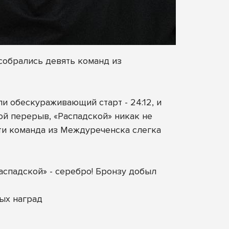
собрались девять команд из
и обескураживающий старт - 24:12, и
ой перерыв, «Распадской» никак не
рти команда из Междуреченска слегка
аспадской» - серебро! Бронзу добыл
ых наград