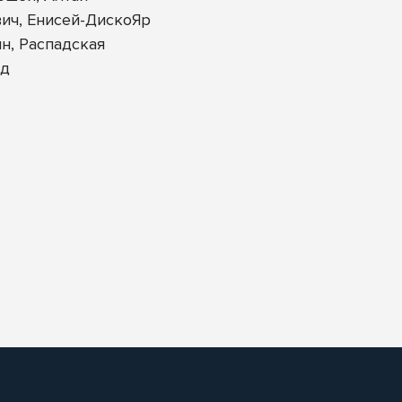
ич, Енисей-ДискоЯр
н, Распадская
рд