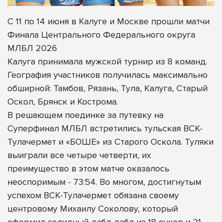
С 11 по 14 июня в Калуге и Москве прошли матчи
Финала Центрального Федерального округа
МЛБЛ 2026
Калуга принимала мужской турнир из 8 команд.
География участников получилась максимально
обширной: Тамбов, Рязань, Тула, Калуга, Старый
Оскол, Брянск и Кострома.
В решающем поединке за путевку на
Суперфинал МЛБЛ встретились тульская ВСК-
Тулачермет и «БОШЕ» из Старого Оскола. Туляки
выиграли все четыре четверти, их
преимущество в этом матче оказалось
неоспоримым - 73:54. Во многом, достигнутым
успехом ВСК-Тулачермет обязана своему
центровому Михаилу Соколову, который
оформил солидный дабл-дабл из 18 очков и 21