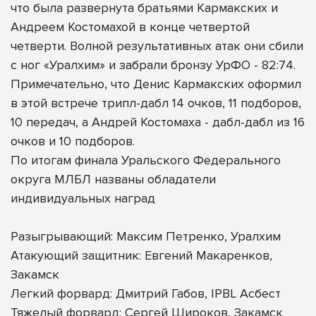
что была развернута братьями Кармакских и
Андреем Костомахой в конце четвертой
четверти. Волной результативных атак они сбили
с ног «Уралхим» и забрали бронзу УрФО - 82:74.
Примечательно, что Денис Кармакских оформил
в этой встрече трипл-дабл 14 очков, 11 подборов,
10 передач, а Андрей Костомаха - дабл-дабл из 16
очков и 10 подборов.
По итогам финала Уральского Федерального
округа МЛБЛ названы обладатели
индивидуальных наград
Разыгрывающий: Максим Петренко, Уралхим
Атакующий защитник: Евгений Макаренков,
Закамск
Легкий форвард: Дмитрий Габов, IPBL Асбест
Тяжелый форвард: Сергей Широков, Закамск